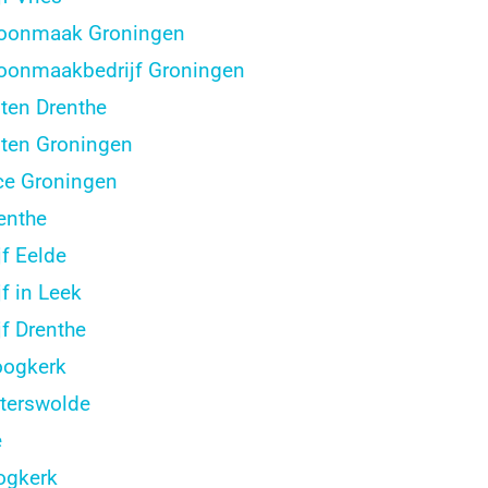
hoonmaak Groningen
hoonmaakbedrijf Groningen
en Drenthe
ten Groningen
ce Groningen
enthe
f Eelde
f in Leek
f Drenthe
oogkerk
terswolde
e
ogkerk