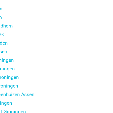
en
n
idhorn
ek
oden
ssen
ningen
oningen
roningen
roningen
enhuizen Assen
ingen
f Groningen