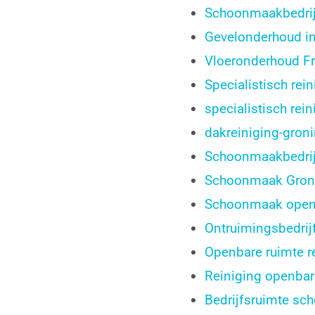
Schoonmaakbedrij
Gevelonderhoud i
Vloeronderhoud Fr
Specialistisch rei
specialistisch rei
dakreiniging-gron
Schoonmaakbedrij
Schoonmaak Gron
Schoonmaak openb
Ontruimingsbedrij
Openbare ruimte r
Reiniging openbar
Bedrijfsruimte s