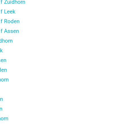
f Zuidhorn
f Leek
jf Roden
f Assen
idhorn
ek
sen
den
horn
en
n
horn