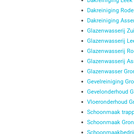
Dakreiniging Leek
Dakreiniging Rod
Dakreiniging Asse
Glazenwasserij Zu
Glazenwasserij Le
Glazenwasserij R
Glazenwasserij A
Glazenwasser Gro
Gevelreiniging Gr
Gevelonderhoud G
Vloeronderhoud G
Schoonmaak trapp
Schoonmaak Gron
Schoonmaakbedrij