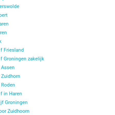
terswolde
bert
aren
ren
k
f Friesland
 Groningen zakelijk
 Assen
 Zuidhorn
d Roden
f in Haren
jf Groningen
or Zuidhoorn