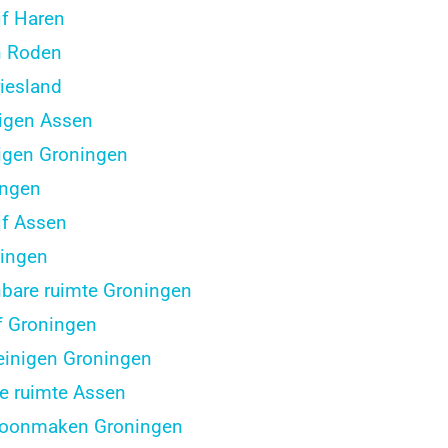
f Haren
n Roden
iesland
nigen Assen
nigen Groningen
ingen
f Assen
ingen
are ruimte Groningen
f Groningen
einigen Groningen
e ruimte Assen
choonmaken Groningen