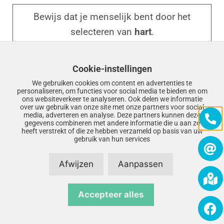
e
Bewijs dat je menselijk bent door het
v
selecteren van
hart
.
e
d
i
Cookie-instellingen
t
We gebruiken cookies om content en advertenties te
v
personaliseren, om functies voor social media te bieden en om
ons websiteverkeer te analyseren. Ook delen we informatie
e
over uw gebruik van onze site met onze partners voor social
media, adverteren en analyse. Deze partners kunnen deze
l
gegevens combineren met andere informatie die u aan ze
heeft verstrekt of die ze hebben verzameld op basis van uw
d
gebruik van hun services
l
Afwijzen
Aanpassen
e
e
© 2026 Kallenkoot Schoonmaakbedrijf | Realisatie door
Accepteer alles
g
SiteOnline
|
Privacyverklaring
|
Disclaimer
|
Sitemap
t