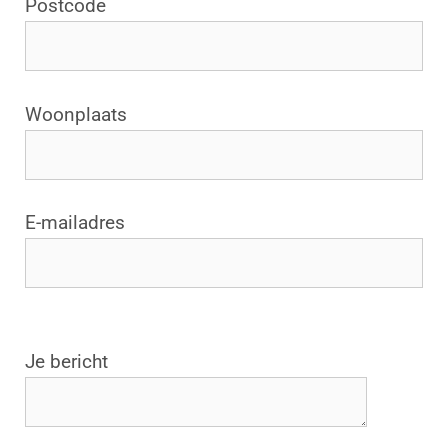
Postcode
Woonplaats
E-mailadres
G
Je bericht
e
l
i