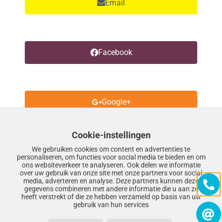
Email
e
e
g
Facebook
t
e
l
a
Google+
t
e
Cookie-instellingen
n
We gebruiken cookies om content en advertenties te
Twitter
.
personaliseren, om functies voor social media te bieden en om
ons websiteverkeer te analyseren. Ook delen we informatie
over uw gebruik van onze site met onze partners voor social
media, adverteren en analyse. Deze partners kunnen deze
gegevens combineren met andere informatie die u aan ze
heeft verstrekt of die ze hebben verzameld op basis van uw
LinkedIn
gebruik van hun services