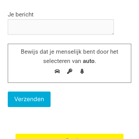
G
Je bericht
e
l
i
e
Bewijs dat je menselijk bent door het
v
selecteren van
auto
.
e
d
i
t
v
e
l
d
l