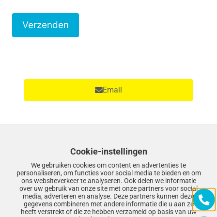
t
v
e
l
d
l
Email
e
e
g
Facebook
t
Cookie-instellingen
e
We gebruiken cookies om content en advertenties te
l
personaliseren, om functies voor social media te bieden en om
ons websiteverkeer te analyseren. Ook delen we informatie
a
Twitter
over uw gebruik van onze site met onze partners voor social
media, adverteren en analyse. Deze partners kunnen deze
t
gegevens combineren met andere informatie die u aan ze
e
heeft verstrekt of die ze hebben verzameld op basis van uw