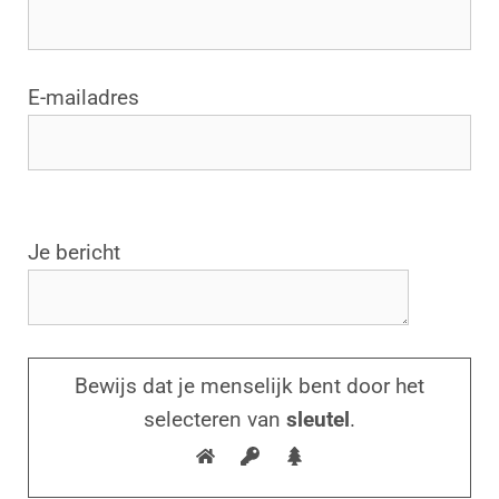
E-mailadres
G
Je bericht
e
l
i
e
Bewijs dat je menselijk bent door het
v
selecteren van
sleutel
.
e
d
i