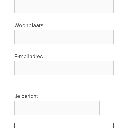
Woonplaats
E-mailadres
G
Je bericht
e
l
i
e