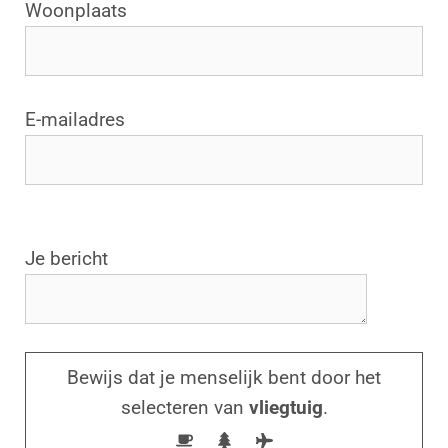
Woonplaats
E-mailadres
G
Je bericht
e
l
i
e
Bewijs dat je menselijk bent door het
v
selecteren van
vliegtuig
.
e
d