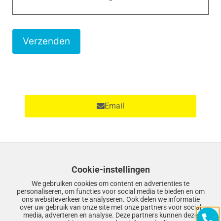
i
t
v
e
l
d
l
Email
e
e
g
Facebook
t
Cookie-instellingen
e
We gebruiken cookies om content en advertenties te
l
personaliseren, om functies voor social media te bieden en om
ons websiteverkeer te analyseren. Ook delen we informatie
a
Twitter
over uw gebruik van onze site met onze partners voor social
media, adverteren en analyse. Deze partners kunnen deze
t