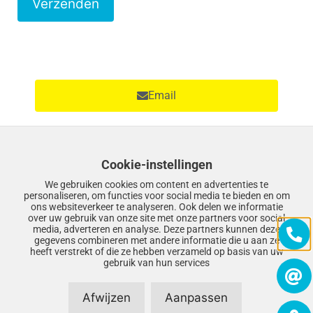
v
e
l
d
l
Email
e
e
g
Cookie-instellingen
Facebook
t
We gebruiken cookies om content en advertenties te
e
personaliseren, om functies voor social media te bieden en om
ons websiteverkeer te analyseren. Ook delen we informatie
l
over uw gebruik van onze site met onze partners voor social
media, adverteren en analyse. Deze partners kunnen deze
a
Twitter
gegevens combineren met andere informatie die u aan ze
t
heeft verstrekt of die ze hebben verzameld op basis van uw
gebruik van hun services
e
n
Afwijzen
Aanpassen