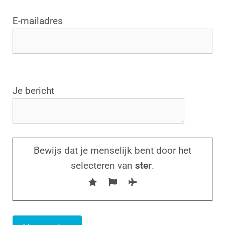
E-mailadres
G
Je bericht
e
l
i
e
Bewijs dat je menselijk bent door het
v
selecteren van
ster
.
e
d
i
t