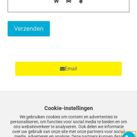
d
i
t
v
e
l
d
l
Email
e
e
g
Facebook
t
Cookie-instellingen
e
We gebruiken cookies om content en advertenties te
l
personaliseren, om functies voor social media te bieden en om
ons websiteverkeer te analyseren. Ook delen we informatie
a
Twitter
over uw gebruik van onze site met onze partners voor social
media, adverteren en analyse. Deze partners kunnen deze