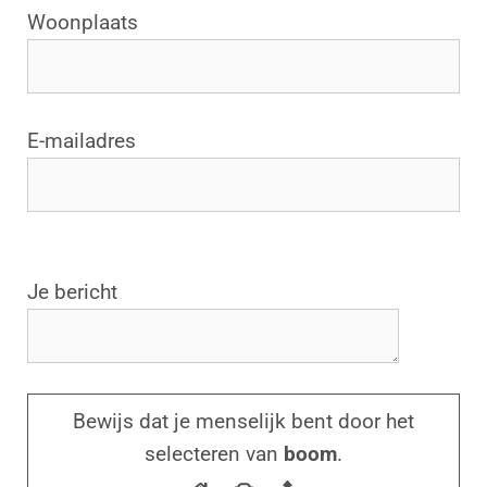
Woonplaats
E-mailadres
G
Je bericht
e
l
i
e
Bewijs dat je menselijk bent door het
v
selecteren van
boom
.
e