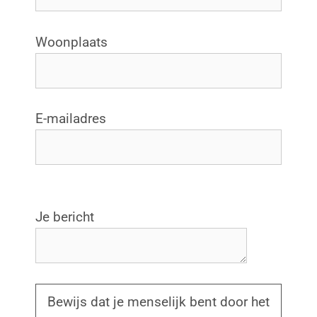
Woonplaats
E-mailadres
G
Je bericht
e
l
i
e
Bewijs dat je menselijk bent door het
v